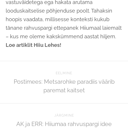
vastuväidetega ega hakata arutama
looduskaitselise põhjenduse poolt. Tahaksin
hoopis vaadata, millisesse konteksti kukub
tänane rahvuspargi ettepanek Hiiumaal laiemalt
– kus me oleme kakskümmend aastat hiljem.
Loe artiklit Hiiu Lehes!
EELMINE
Postimees: Metsarohke paradiis väärib
paremat kaitset
JÄRGMINE
AK ja ERR: Hiiumaa rahvuspargi idee