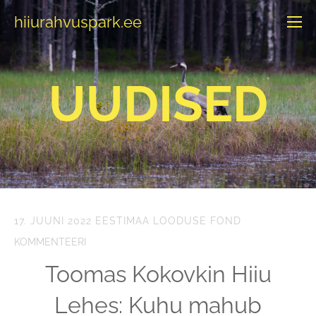
hiiurahvuspark.ee
UUDISED
17. JUUNI 2022
EESTIMAA LOODUSE FOND
KOMMENTEERI
Toomas Kokovkin Hiiu
Lehes: Kuhu mahub