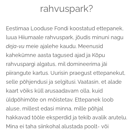
rahvuspark?
Eestimaa Looduse Fondi koostatud ettepanek,
luua Hiiumaale rahvuspark, jõudis minuni nagu
deja-vu
meie ajalehe kaudu. Meenusid
kahekümne aasta tagused ajad ja Kõpu
rahvuspargi algatus, mil domineerima jäi
piirangute kartus. Uurisin praegust ettepanekut,
selle põhjendusi ja selgitusi. Vaatasin, et alade
kaart võiks küll arusaadavam olla, kuid
üldpõhimõte on mõistetav. Ettepanek loob
aluse, millest edasi minna, mille põhjal
hakkavad tööle eksperdid ja tekib avalik arutelu.
Mina ei taha siinkohal alustada poolt- või